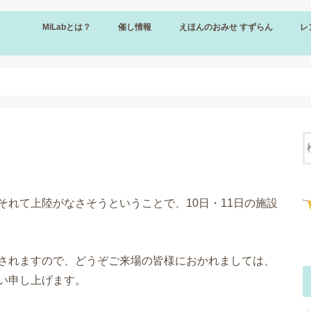
MiLabとは？
催し情報
えほんのおみせ すずらん
レ
催し情報
【募集】研究協力（謝礼あり）
オープニングイベント
えほんのおみせ すずらん
きまりごと（すずらん）
販売について（すずらん）
レ
規
設
料
申
）
れて上陸がなさそうということで、10日・11日の施設
されますので、どうぞご来場の皆様におかれましては、
い申し上げます。