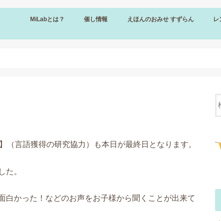
MiLabとは？
催し情報
えほんのおみせ すずらん
レ
催し情報
【募集】研究協力（謝礼あり）
オープニングイベント
えほんのおみせ すずらん
きまりごと（すずらん）
販売について（すずらん）
レ
規
設
料
申
ム】（言語獲得の研究協力）も本日が最終日となります。
した。
面白かった！などのお声をお子様から聞くことが出来て